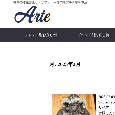
福岡の洋服お直し・リフォーム専門店アルテ平和本店
ジャンル別お直し例
ブランド別お直し例
...All categories
…ALL bland
What's Arte?
...All price
MEN'S J
SHOP I
Moncl
Suit
全てのカテゴリーを見る
全てのブランドをみる
全ての価格を見る
アルテとは
スーツ・ジ
メンズジャ
モンクレ
店舗情
WOMEN'S DRESS
ARMANI
Blouson
GUCC
SKIR
Fur
アルマーニ
ブルゾン
ドレス
スカー
グッ
毛皮
月:
2025年2月
Salvatore Ferragamo
DOWN JACKET
Pants
LEATHER 
PRAD
Skirt
パンツ・スラックス
ダウンジャケット
フェラガモ
レザージャ
スカー
プラ
ARISTON
Denim
LOEW
Boots
フィッター＆
CEO
デニム・ジーンズ
アリストン
靴・ブ
ロエ
稲田 か
大場 武文
Dolce & Gabbana
Others
Furnitu
CELI
ドルチェ＆ガッパーナ
特殊なお直し
セリー
革家
2025.02.09
FOX BROTHERS
BOTTEGAV
Supre
フォックスブラザーズ
ボッテガ・
リペア
皆様こん