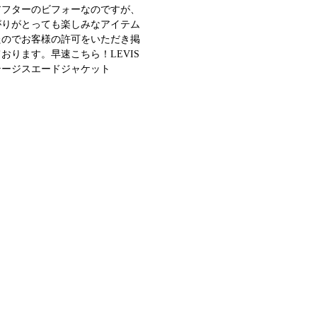
アフターのビフォーなのですが、
がりがとっても楽しみなアイテム
たのでお客様の許可をいただき掲
おります。早速こちら！LEVIS
テージスエードジャケット
onid="attachment_8113"align="alignn
width="300"]リーバイスビンテージ
ジャケット[/caption]私も20代
ときに血眼になって探し......<続
む>