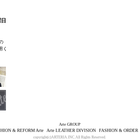
曜日
の
用く
Arte GROUP
HION & REFORM Arte
Arte LEATHER DIVISION
FASHION & ORDER 
copyright(c)ARTERIA.INC.All Rights Reserved.