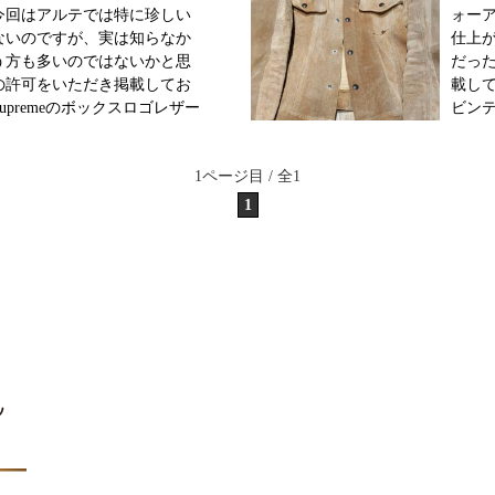
今回はアルテでは特に珍しい
ォー
ないのですが、実は知らなか
仕上
う方も多いのではないかと思
だっ
の許可をいただき掲載してお
載して
upremeのボックスロゴレザー
ビン
ャケットです！高級ストリー
[capti
ションブランドですね！数年
one"
1ページ目 / 全1
ISVUITTONとコラボしたこと
スエード
......<続きを読む>
前半の
1
きを読