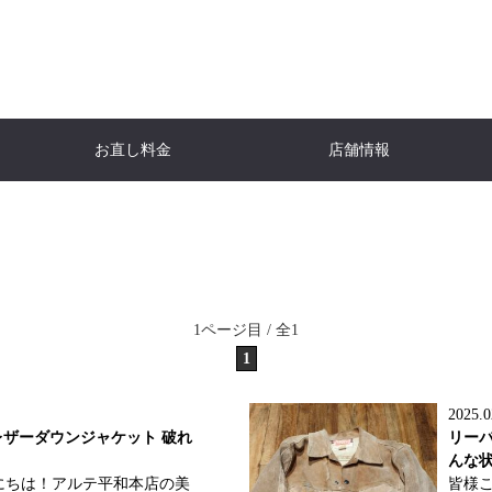
お直し料金
店舗情報
ACKET
NFO
er
WOMEN'S JACKETS
Down jacket
Burberry
Do
H
ャケット
ケット
ール
報
レディースジャケット
ダウンジャケット
バーバリー
ダ
I
T
CHANEL
SHIRT
Shirt
Lou
ト
チ
シャツ・ブラウス
シャネル
シャツ
ル
JACKET
A
One-piece dress
HERNO
Lew
ケット
ト
ダ
ワンピース
ヘルノ
ル
TNC「ももち浜ストア」
FBS「
E
Aquascutum
Bags
W
1ページ目 / 全1
パタンナー
ダンディ研究室
リフォ
ビューティースタイリスト・美容家・食育
ーツ
ベ
アクアスキュータム
革バッグ・小物
1
な子
Kaori（RELUS. ）
re
NE
Yves Saint-Laurent
Ral
ヌ
具
イヴ・サンローラン
ラル
2025.0
ENETA
meレザーダウンジャケット 破れ
リー
ヴェネタ
んな
にちは！アルテ平和本店の美
皆様