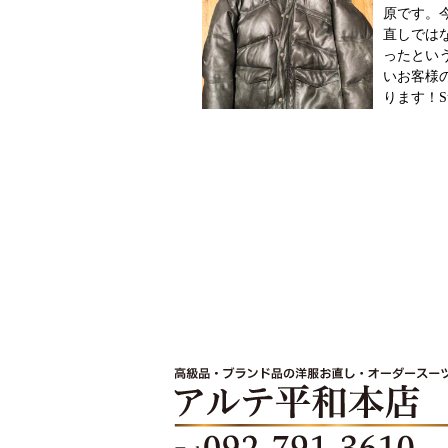
原です。
直しでは
ったとい
いお客様
ります！S
ダウンジ
トファッ
前にLOU
でも話題にな