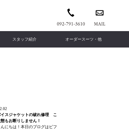
スタッフ紹介
オーダースーツ・他
wn coat
ERMES
PANTS
Ermenegildo Zegna
DENIM PANTS
Cort
ウンコート
エルメス
パンツ
デニムパンツ
コート
ゼニア
is Vuitton
KNIT
Knit
Brunello Cucinelli
T-shirt
COAT
イヴィトン
ニット
ニット
ブルネロ クチネリ
Tシャツ
コート
is leather
Dress
Leather
FENDI
イスレザー
ドレス
フェンディ
レザー
今日感テレビ」
TVQ「チラチラパンチ」
COACH
wallet
Accessories
leilian
ームの救世主
ワンランク上のお直しｃ
コーチ
財布
ファッション小物
レリアン
ph Lauren
Loro Piana
フローレン
ロロピアーナ
2.02
バイスジャケットの破れ修理 こ
状態もお断りしません！
こんにちは！本日のブログはビフ