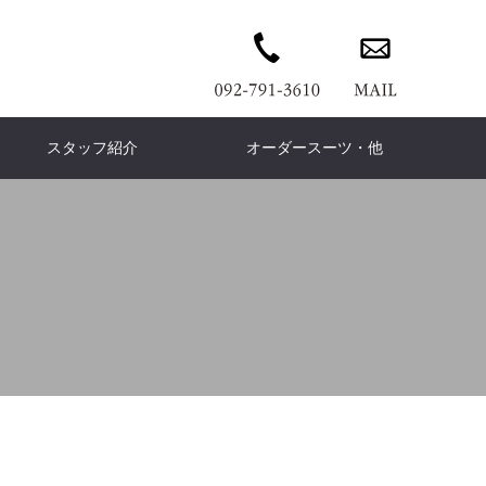
スタッフ紹介
オーダースーツ・他
wn coat
ERMES
PANTS
Ermenegildo Zegna
DENIM PANTS
Cort
ウンコート
エルメス
パンツ
デニムパンツ
コート
ゼニア
is Vuitton
KNIT
Knit
Brunello Cucinelli
T-shirt
COAT
イヴィトン
ニット
ニット
ブルネロ クチネリ
Tシャツ
コート
is leather
Dress
Leather
FENDI
イスレザー
ドレス
フェンディ
レザー
今日感テレビ」
TVQ「チラチラパンチ」
COACH
wallet
Accessories
leilian
ームの救世主
ワンランク上のお直しｃ
コーチ
財布
ファッション小物
レリアン
ph Lauren
Loro Piana
フローレン
ロロピアーナ