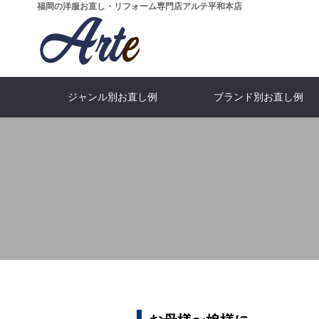
福岡の洋服お直し・リフォーム専門店アルテ平和本店
ジャンル別お直し例
ブランド別お直し例
...All categories
…ALL bland
What's Arte?
...All price
MEN'S J
SHOP I
Moncl
Suit
全てのカテゴリーを見る
全てのブランドをみる
全ての価格を見る
アルテとは
スーツ・ジ
メンズジャ
モンクレ
店舗情
WOMEN'S DRESS
ARMANI
Blouson
GUCC
SKIR
Fur
アルマーニ
ブルゾン
ドレス
スカー
グッ
毛皮
Salvatore Ferragamo
DOWN JACKET
Pants
LEATHER 
PRAD
Skirt
パンツ・スラックス
ダウンジャケット
フェラガモ
レザージャ
スカー
プラ
ARISTON
Denim
LOEW
Boots
フィッター＆
CEO
デニム・ジーンズ
アリストン
靴・ブ
ロエ
稲田 か
大場 武文
Dolce & Gabbana
Others
Furnitu
CELI
ドルチェ＆ガッパーナ
特殊なお直し
セリー
革家
FOX BROTHERS
BOTTEGAV
フォックスブラザーズ
ボッテガ・