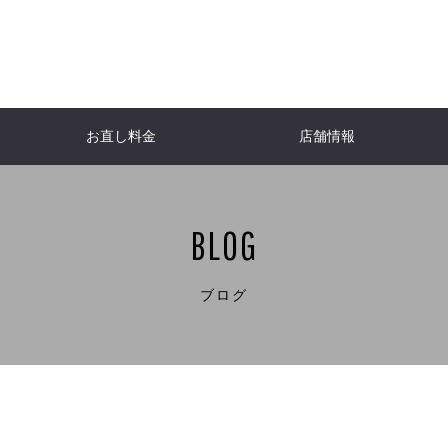
お直し料金
店舗情報
ACKET
NFO
er
WOMEN'S JACKETS
Down jacket
Burberry
Do
H
ャケット
ケット
ール
報
レディースジャケット
ダウンジャケット
バーバリー
ダ
I
T
CHANEL
SHIRT
Shirt
Lou
BLOG
ト
チ
シャツ・ブラウス
シャネル
シャツ
ル
JACKET
A
One-piece dress
HERNO
Lew
ケット
ト
ダ
ワンピース
ヘルノ
ル
TNC「ももち浜ストア」
FBS「
E
Aquascutum
Bags
W
ブログ
パタンナー
ダンディ研究室
リフォ
ビューティースタイリスト・美容家・食育
ーツ
ベ
アクアスキュータム
革バッグ・小物
な子
Kaori（RELUS. ）
re
NE
Yves Saint-Laurent
Ral
ヌ
具
イヴ・サンローラン
ラル
ENETA
ヴェネタ