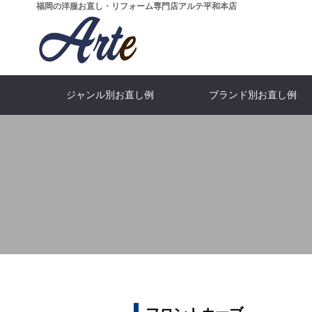
福岡の洋服お直し・リフォーム専門店アルテ平和本店
ジャンル別お直し例
ブランド別お直し例
...All categories
…ALL bland
What's Arte?
...All price
MEN'S J
SHOP I
Moncl
Suit
全てのカテゴリーを見る
全てのブランドをみる
全ての価格を見る
アルテとは
スーツ・ジ
メンズジャ
モンクレ
店舗情
WOMEN'S DRESS
ARMANI
Blouson
GUCC
SKIR
Fur
アルマーニ
ブルゾン
ドレス
スカー
グッ
毛皮
Salvatore Ferragamo
DOWN JACKET
Pants
LEATHER 
PRAD
Skirt
パンツ・スラックス
ダウンジャケット
フェラガモ
レザージャ
スカー
プラ
ARISTON
Denim
LOEW
Boots
フィッター＆
CEO
デニム・ジーンズ
アリストン
靴・ブ
ロエ
稲田 か
大場 武文
Dolce & Gabbana
Others
Furnitu
CELI
ドルチェ＆ガッパーナ
特殊なお直し
セリー
革家
FOX BROTHERS
BOTTEGAV
フォックスブラザーズ
ボッテガ・