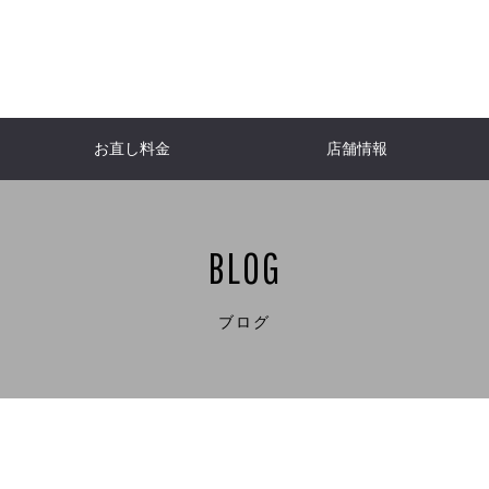
お直し料金
店舗情報
ACKET
NFO
er
WOMEN'S JACKETS
Down jacket
Burberry
Do
H
ャケット
ケット
ール
報
レディースジャケット
ダウンジャケット
バーバリー
ダ
I
T
CHANEL
SHIRT
Shirt
Lou
BLOG
ト
チ
シャツ・ブラウス
シャネル
シャツ
ル
JACKET
A
One-piece dress
HERNO
Lew
ケット
ト
ダ
ワンピース
ヘルノ
ル
TNC「ももち浜ストア」
FBS「
E
Aquascutum
Bags
W
ブログ
パタンナー
ダンディ研究室
リフォ
ビューティースタイリスト・美容家・食育
ーツ
ベ
アクアスキュータム
革バッグ・小物
な子
Kaori（RELUS. ）
re
NE
Yves Saint-Laurent
Ral
ヌ
具
イヴ・サンローラン
ラル
ENETA
ヴェネタ