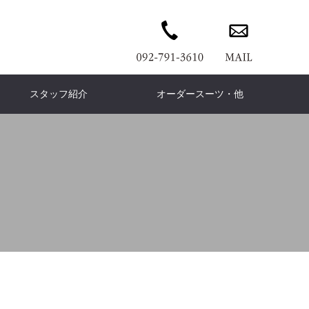
スタッフ紹介
オーダースーツ・他
wn coat
ERMES
PANTS
Ermenegildo Zegna
DENIM PANTS
Cort
ウンコート
エルメス
パンツ
デニムパンツ
コート
ゼニア
is Vuitton
KNIT
Knit
Brunello Cucinelli
T-shirt
COAT
イヴィトン
ニット
ニット
ブルネロ クチネリ
Tシャツ
コート
is leather
Dress
Leather
FENDI
イスレザー
ドレス
フェンディ
レザー
今日感テレビ」
TVQ「チラチラパンチ」
COACH
wallet
Accessories
leilian
ームの救世主
ワンランク上のお直しｃ
コーチ
財布
ファッション小物
レリアン
ph Lauren
Loro Piana
フローレン
ロロピアーナ