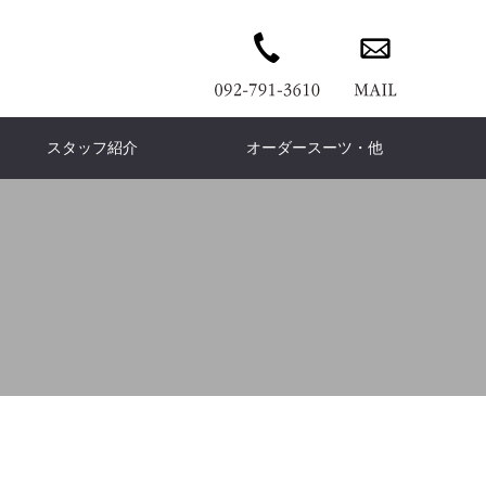
スタッフ紹介
オーダースーツ・他
wn coat
ERMES
PANTS
Ermenegildo Zegna
DENIM PANTS
Cort
ウンコート
エルメス
パンツ
デニムパンツ
コート
ゼニア
is Vuitton
KNIT
Knit
Brunello Cucinelli
T-shirt
COAT
イヴィトン
ニット
ニット
ブルネロ クチネリ
Tシャツ
コート
is leather
Dress
Leather
FENDI
イスレザー
ドレス
フェンディ
レザー
今日感テレビ」
TVQ「チラチラパンチ」
COACH
wallet
Accessories
leilian
ームの救世主
ワンランク上のお直しｃ
コーチ
財布
ファッション小物
レリアン
ph Lauren
Loro Piana
フローレン
ロロピアーナ