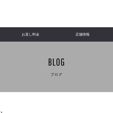
お直し料金
店舗情報
ACKET
NFO
er
WOMEN'S JACKETS
Down jacket
Burberry
Do
H
ャケット
ケット
ール
報
レディースジャケット
ダウンジャケット
バーバリー
ダ
I
T
CHANEL
SHIRT
Shirt
Lou
BLOG
ト
チ
シャツ・ブラウス
シャネル
シャツ
ル
JACKET
A
One-piece dress
HERNO
Lew
ケット
ト
ダ
ワンピース
ヘルノ
ル
TNC「ももち浜ストア」
FBS「
E
Aquascutum
Bags
W
ブログ
パタンナー
ダンディ研究室
リフォ
ビューティースタイリスト・美容家・食育
ーツ
ベ
アクアスキュータム
革バッグ・小物
な子
Kaori（RELUS. ）
re
NE
Yves Saint-Laurent
Ral
ヌ
具
イヴ・サンローラン
ラル
ENETA
ヴェネタ