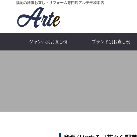
福岡の洋服お直し・リフォーム専門店アルテ平和本店
ジャンル別お直し例
ブランド別お直し例
...All categories
…ALL bland
What's Arte?
...All price
MEN'S J
SHOP I
Moncl
Suit
全てのカテゴリーを見る
全てのブランドをみる
全ての価格を見る
アルテとは
スーツ・ジ
メンズジャ
モンクレ
店舗情
WOMEN'S DRESS
ARMANI
Blouson
GUCC
SKIR
Fur
アルマーニ
ブルゾン
ドレス
スカー
グッ
毛皮
Salvatore Ferragamo
DOWN JACKET
Pants
LEATHER 
PRAD
Skirt
パンツ・スラックス
ダウンジャケット
フェラガモ
レザージャ
スカー
プラ
ARISTON
Denim
LOEW
Boots
フィッター＆
CEO
デニム・ジーンズ
アリストン
靴・ブ
ロエ
稲田 か
大場 武文
Dolce & Gabbana
Others
Furnitu
CELI
ドルチェ＆ガッパーナ
特殊なお直し
セリー
革家
FOX BROTHERS
BOTTEGAV
フォックスブラザーズ
ボッテガ・