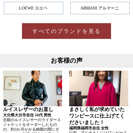
LOEWE ロエベ
ARMANI アルマーニ
すべてのブランドを見る
お客様の声
ルイスレザーのお直し
まさしく私が求めていた
大分県大分市在住 50代 男性
ワンピースに仕上げてく
念願のルイスレザーのライダース
ださいました！
ジャケットをオーダーしたもの
福岡県福岡市在住 女性
の、約3か月かかる納期の間にダ
以前、アルテさんにはワンピース