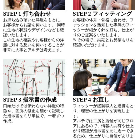
な理由です。
いする前提で購入しました。
今回もなんで買ったんだろう？と
早速アルテ平和本店さんにジャケ
STEP 1 打ち合わせ
STEP 2 フィッティング
思われたと思いますが、採寸され
ットを持ち込んで補正をお願いし
お持ち込み頂いた洋服をもとに、
お客様の体系・骨格に合わせ、フ
る時もどのようにしたら私の身体
ましたが、こちらの要望もしっか
お客様からお話を伺います。 同時
ァッションを熟知した専属のフィ
に合うか、ただ短くするだけでは
りと聞き入れていただきながら手
に生地の状態やデザインなども確
ッターが細かく針を打ち、仕上が
なく「このようにすると格好良く
際よく採寸してくれる大場社長は
認いたします。
りのご提案をいたします。
着れると思いますよ！」と色々と
予想通りの素敵な方(ちょい悪オヤ
この生地の確認やお客様からの洋
※その場で、納期とお見積もりを
ご提案くださったので、出来上が
ジ)で、採寸後も色々と世間話をし
服に対する想いを伺いすることが
確認いただけます。
りがとても楽しみです！
ながら楽しい時間を過ごさせてい
非常に大事とアルテは考えます。
ただきました。 レザーという素材
私の好みと市販されてるデザイン
で失敗が許されないアイテムを自
が合わない時はサイズが合わない
信をもって対応する姿は長年の経
ものも今後また購入すると思いま
験による自信のようなものを感じ
す。
ました。
アルテさんにお任せすると間違い
ありませんので、
ルイスレザーの補正もスピーディ
その時はまたご相談したいと思っ
ーに対応していただき、仕上がり
ております。
もとても満足しています。ある方
が、ファッションとは「サイズ感
STEP 3 指示書の作成
STEP 4 お直し
が一番大事」と言っていました。
口頭だけでは伝わらない洋服の特
フィッターが縫製職人と連携をと
気に入った服であってもサイズが
徴や、箇所の修正を細かく記載し
り、理想の仕上がりを実現しま
合わないと着なくなってしまいま
た指示書をミリ単位で、一着ずつ
す。
す。そんなお気に入りアイテムと
作成。
アルテでは工房と店舗が同じフロ
再び付き合っていくためにも、今
アにあるので、情報の共有や仕上
後も「アルテ平和本店」にお世話
がり確認が指示書を元に逐一でき
になりたいと思っています。
るため。仕上がりに自信がありま