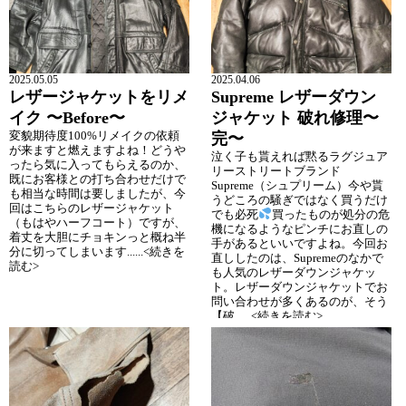
2025.05.05
2025.04.06
レザージャケットをリメ
Supreme レザーダウン
イク 〜Before〜
ジャケット 破れ修理〜
変貌期待度100%リメイクの依頼
完〜
が来ますと燃えますよね！どうや
泣く子も貰えれば黙るラグジュア
ったら気に入ってもらえるのか、
リーストリートブランド
既にお客様との打ち合わせだけで
Supreme（シュプリーム）今や貰
も相当な時間は要しましたが、今
うどころの騒ぎではなく買うだけ
回はこちらのレザージャケット
でも必死
買ったものが処分の危
（もはやハーフコート）ですが、
機になるようなピンチにお直しの
着丈を大胆にチョキンっと概ね半
手があるといいですよね。今回お
分に切ってしまいます......<続きを
直ししたのは、Supremeのなかで
読む>
も人気のレザーダウンジャケッ
ト。レザーダウンジャケットでお
問い合わせが多くあるのが、そう
【破......<続きを読む>