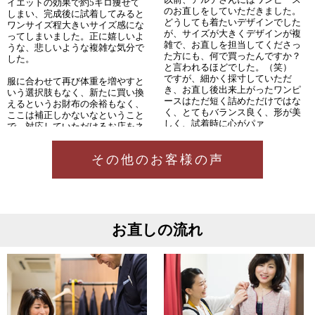
イエットの効果で約5キロ痩せて
のお直しをしていただきました。
しまい、完成後に試着してみると
どうしても着たいデザインでした
ワンサイズ程大きいサイズ感にな
が、サイズが大きくデザインが複
ってしまいました。正に嬉しいよ
雑で、お直しを担当してくださっ
うな、悲しいような複雑な気分で
た方にも、何で買ったんですか？
した。
と言われるほどでした。（笑）
ですが、細かく採寸していただ
服に合わせて再び体重を増やすと
き、お直し後出来上がったワンピ
いう選択肢もなく、新たに買い換
ースはただ短く詰めただけではな
えるというお財布の余裕もなく、
く、とてもバランス良く、形が美
ここは補正しかないなということ
しく、試着時に心がパァ
で、対応していただけるお店をネ
〜っと明るくなり、まさしく私が
ットで探すこととなりました。
求めていたワンピースに仕上げて
くださいました！
その他のお客様の声
何件か電話で問い合わせをしまし
友人知人にも褒められて、アルテ
たが、最終的にお願いすることに
さんに頼んで本当に良かったと思
なったのが「アルテ平和本店」の
わせていただきました。
大場社長でした。
今回はコートのお直しをお願いさ
ホームページでルイスレザーの補
せていただいています。
お直しの流れ
正実績がいくつも紹介されていた
オードリーヘプバーンが映画で着
事への安心感もありましたが、大
用していたコートと同じような色
場社長個人のSNSなどを拝見し、
で
センスのいい着こなしやYouTube
何年も探しており、私が大好きな
チャンネルでの人柄などを拝見
色でした。
し、この方なら大事な洋服の補正
やはりサイズが大きく購入を迷っ
を任せても安心できる方だと感じ
ていましたが、色には流行がある
たことがアルテさんに決めた正直
ので、アルテさんにお直しをお願