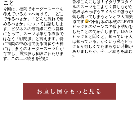
皆様こんにちは！イタリアスタイ
こと
ルのスーツをこよなく愛しながら
今回は、福岡でオーダースーツを
普段はめっぽうアメカジのほうが
考えている方々へ向けて、「どこ
落ち着いてしまうオンオフ人間美
で作るべきか」「どんな流れで進
原です
今回は私の私物のLEVI'S
めるべきか」についてお話ししま
ビッグＥのジーンズの股下詰めを
す。ビジネスの最前線に立つ皆様
したことので紹介します。LEVI'S
にとって、スーツは単なる衣服で
ビッグＥと聞くと、知っている人
はなく「戦闘服」と言えます。特
は知っている。かくいう私もビッ
に福岡の中心地である博多や天神
グＥが欲しくてたまらない時期が
には、多くのオーダースーツ店が
ありましたが、今......<続きを読む
存在し、選択肢も多岐にわたりま
>
す。この......<続きを読む>
お直し例をもっと見る