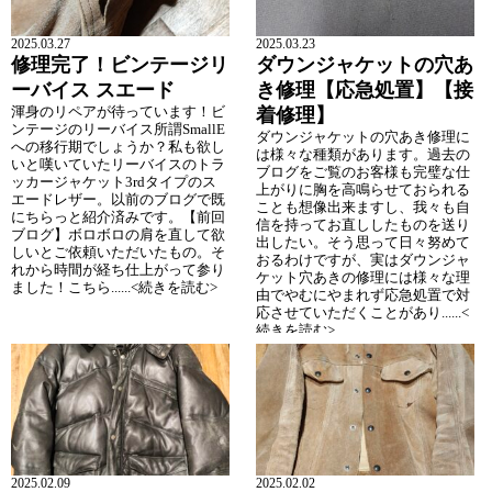
2025.03.27
2025.03.23
修理完了！ビンテージリ
ダウンジャケットの穴あ
ーバイス スエード
き修理【応急処置】【接
渾身のリペアが待っています！ビ
着修理】
ンテージのリーバイス所謂SmallE
ダウンジャケットの穴あき修理に
への移行期でしょうか？私も欲し
は様々な種類があります。過去の
いと嘆いていたリーバイスのトラ
ブログをご覧のお客様も完璧な仕
ッカージャケット3rdタイプのス
上がりに胸を高鳴らせておられる
エードレザー。以前のブログで既
ことも想像出来ますし、我々も自
にちらっと紹介済みです。【前回
信を持ってお直ししたものを送り
ブログ】ボロボロの肩を直して欲
出したい。そう思って日々努めて
しいとご依頼いただいたもの。そ
おるわけですが、実はダウンジャ
れから時間が経ち仕上がって参り
ケット穴あきの修理には様々な理
ました！こちら......<続きを読む>
由でやむにやまれず応急処置で対
応させていただくことがあり......<
続きを読む>
2025.02.09
2025.02.02