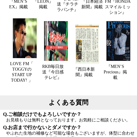
『MEN’S
『LEON』
『日本経済
FM『HONDA
送『チラチ
EX』掲載
掲載
新聞』掲載
スマイルミッ
ラパンチ』
ション』
LOVE FM「
RKB毎日放
『MEN’S
TOGGYの
『西日本新
送『今日感
Precious』掲
START UP
聞』掲載
テレビ』
載
TODAY! 」
よくある質問
Q.ご相談だけでもよろしいですか？
お見積もりは無料となっております。お気軽にご相談ください。
Q.お店まで行かないとダメですか？
やぶれた生地の補修など可能な場合もございますが、体型に合わせ