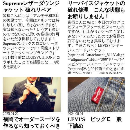
Supremeレザーダウンジ
リーバイスジャケットの
ャケット 破れリペア
破れ修理 こんな状態も
皆様こんにちは！アルテ平和本店
お断りしません！
の美原です。今回はアルテでは特
皆様こんにちは！本日のブログは
に珍しい直しではないのですが、
ビフォーアフターのビフォーなの
実は知らなかったという方も多い
ですが、仕上がりがとっても楽し
のではないかと思いお客様の許可
みなアイテムだったのでお客様の
をいただき掲載しております！
許可をいただき掲載しておりま
Supremeのボックスロゴレザーダ
す。早速こちら！LEVISビンテー
ウンジャケットです！高級ストリ
ジスエードジャケット
ートファッションブランドです
[captionid="attachment_8113"align
ね！数年前にLOUISVUITTONとコ
="alignnone"width="300"]リーバイ
ラボしたことでも話題にな......<続
スビンテージスエードジャケット
きを読む>
[/caption]私も20代前半のときに血
眼になって探し......<続きを読む>
2025.01.22
2024.08.01
福岡でオーダースーツを
LEVI’S ビッグＥ 股
作るなら知っておくべき
下詰め