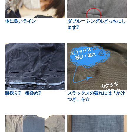
体に良いライン
ダブル
シングルどっちにし
ます⁇
跡残り⁇ 後染め⁇
スラックスの破れには「かけ
つぎ」を☆