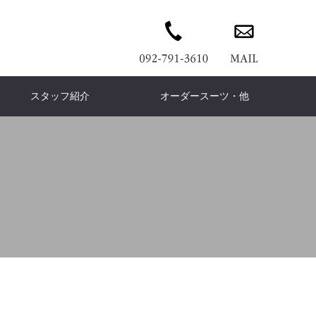
スタッフ紹介
オーダースーツ・他
wn coat
ERMES
PANTS
Ermenegildo Zegna
DENIM PANTS
Cort
ウンコート
エルメス
パンツ
デニムパンツ
コート
ゼニア
is Vuitton
KNIT
Knit
Brunello Cucinelli
T-shirt
COAT
イヴィトン
ニット
ニット
ブルネロ クチネリ
Tシャツ
コート
is leather
Dress
Leather
FENDI
イスレザー
ドレス
フェンディ
レザー
今日感テレビ」
TVQ「チラチラパンチ」
COACH
wallet
Accessories
leilian
ームの救世主
ワンランク上のお直しｃ
コーチ
財布
ファッション小物
レリアン
ph Lauren
Loro Piana
フローレン
ロロピアーナ