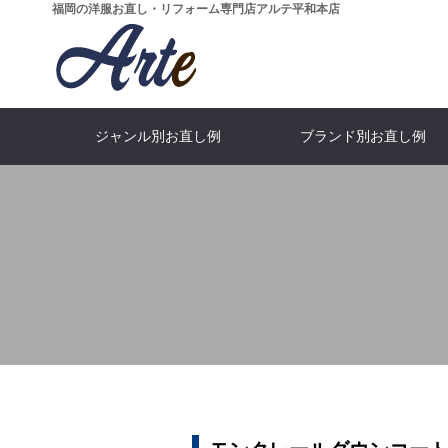
福岡の洋服お直し・リフォーム専門店アルテ平和本店
ジャンル別お直し例
ブランド別お直し例
...All categories
…ALL bland
What's Arte?
...All price
MEN'S J
SHOP I
Moncl
Suit
全てのカテゴリーを見る
全てのブランドをみる
全ての価格を見る
アルテとは
スーツ・ジ
メンズジャ
モンクレ
店舗情
WOMEN'S DRESS
ARMANI
Blouson
GUCC
SKIR
Fur
アルマーニ
ブルゾン
ドレス
スカー
グッ
毛皮
Salvatore Ferragamo
DOWN JACKET
Pants
LEATHER 
PRAD
Skirt
パンツ・スラックス
ダウンジャケット
フェラガモ
レザージャ
スカー
プラ
ARISTON
Denim
LOEW
Boots
フィッター＆
CEO
デニム・ジーンズ
アリストン
靴・ブ
ロエ
稲田 か
大場 武文
Dolce & Gabbana
Others
Furnitu
CELI
ドルチェ＆ガッパーナ
特殊なお直し
セリー
革家
FOX BROTHERS
BOTTEGAV
フォックスブラザーズ
ボッテガ・