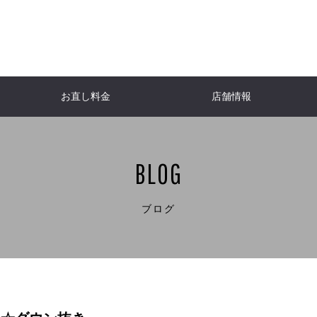
お直し料金
店舗情報
ACKET
NFO
er
WOMEN'S JACKETS
Down jacket
Burberry
Do
H
ャケット
ケット
ール
報
レディースジャケット
ダウンジャケット
バーバリー
ダ
I
T
CHANEL
SHIRT
Shirt
Lou
BLOG
ト
チ
シャツ・ブラウス
シャネル
シャツ
ル
JACKET
A
One-piece dress
HERNO
Lew
ケット
ト
ダ
ワンピース
ヘルノ
ル
TNC「ももち浜ストア」
FBS「
E
Aquascutum
Bags
W
ブログ
パタンナー
ダンディ研究室
リフォ
ビューティースタイリスト・美容家・食育
ーツ
ベ
アクアスキュータム
革バッグ・小物
な子
Kaori（RELUS. ）
re
NE
Yves Saint-Laurent
Ral
ヌ
具
イヴ・サンローラン
ラル
ENETA
ヴェネタ