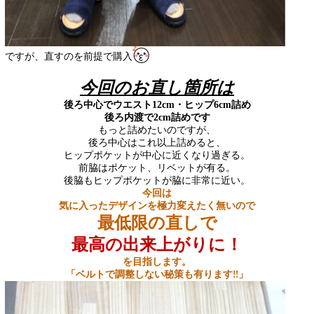
ですが、直すのを前提で購入
今回のお直し箇所は
後ろ中心でウエスト12cm・ヒップ6cm詰め
後ろ内渡で2cm詰めです
もっと詰めたいのですが、
後ろ中心はこれ以上詰めると、
ヒップポケットが中心に近くなり過ぎる。
前脇はポケット、リベットが有る。
後脇もヒップポケットが脇に非常に近い。
今回は
気に入ったデザインを極力変えたく無いので
最低限の直しで
最高の出来上がりに！
を目指します。
「ベルトで調整しない秘策も有ります‼︎」