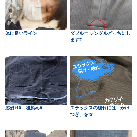
体に良いライン
ダブル
シングルどっちにし
ます⁇
跡残り⁇ 後染め⁇
スラックスの破れには「かけ
つぎ」を☆