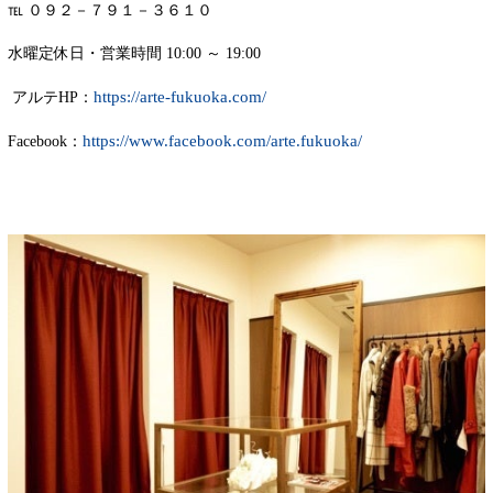
℡ ０９２－７９１－３６１０
水曜定休日・営業時間 10:00 ～ 19:00
https://arte-fukuoka.com/
アルテHP：
https://www.facebook.com/arte.fukuoka/
Facebook：