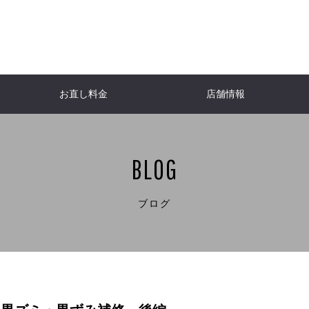
お直し料金
店舗情報
ACKET
NFO
er
WOMEN'S JACKETS
Down jacket
Burberry
Do
H
ャケット
ケット
ール
報
レディースジャケット
ダウンジャケット
バーバリー
ダ
I
T
CHANEL
SHIRT
Shirt
Lou
BLOG
ト
チ
シャツ・ブラウス
シャネル
シャツ
ル
JACKET
A
One-piece dress
HERNO
Lew
ケット
ト
ダ
ワンピース
ヘルノ
ル
TNC「ももち浜ストア」
FBS「
E
Aquascutum
Bags
W
ブログ
パタンナー
ダンディ研究室
リフォ
ビューティースタイリスト・美容家・食育
ーツ
ベ
アクアスキュータム
革バッグ・小物
な子
Kaori（RELUS. ）
re
NE
Yves Saint-Laurent
Ral
ヌ
具
イヴ・サンローラン
ラル
ENETA
ヴェネタ