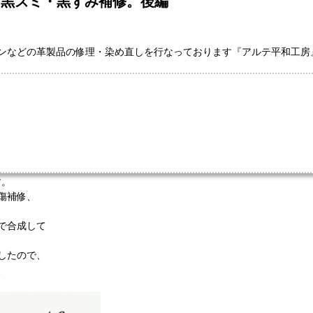
、黒ズミ・黒ずみ補修。後編
ンなどの革製品の修理・染め直しを行なっております『アルテ平和工房
す。
傷補修、
で合成して
したので、
、