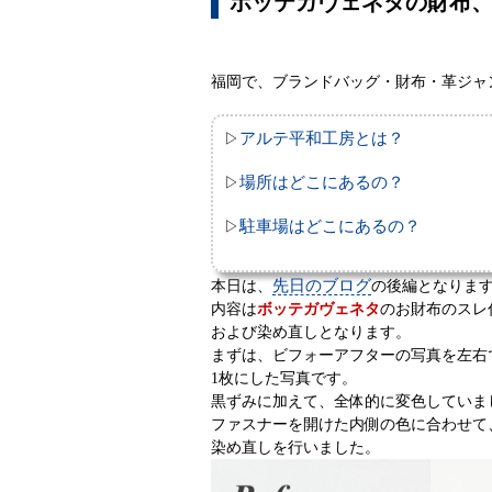
ボッテガヴェネタの財布
福岡で、ブランドバッグ・財布・革ジャ
アルテ平和工房とは？
▷
場所はどこにあるの？
▷
駐車場はどこにあるの？
▷
先日のブログ
本日は、
の後編となりま
内容は
ボッテガヴェネタ
のお財布のスレ
および染め直しとなります。
まずは、ビフォーアフターの写真を左右
1枚にした写真です。
黒ずみに加えて、全体的に変色していま
ファスナーを開けた内側の色に合わせて
染め直しを行いました。