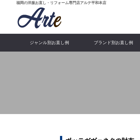
福岡の洋服お直し・リフォーム専門店アルテ平和本店
ジャンル別お直し例
ブランド別お直し例
...All categories
…ALL bland
What's Arte?
...All price
MEN'S J
SHOP I
Moncl
Suit
全てのカテゴリーを見る
全てのブランドをみる
全ての価格を見る
アルテとは
スーツ・ジ
メンズジャ
モンクレ
店舗情
WOMEN'S DRESS
ARMANI
Blouson
GUCC
SKIR
Fur
アルマーニ
ブルゾン
ドレス
スカー
グッ
毛皮
Salvatore Ferragamo
DOWN JACKET
Pants
LEATHER 
PRAD
Skirt
パンツ・スラックス
ダウンジャケット
フェラガモ
レザージャ
スカー
プラ
ARISTON
Denim
LOEW
Boots
フィッター＆
CEO
デニム・ジーンズ
アリストン
靴・ブ
ロエ
稲田 か
大場 武文
Dolce & Gabbana
Others
Furnitu
CELI
ドルチェ＆ガッパーナ
特殊なお直し
セリー
革家
FOX BROTHERS
BOTTEGAV
フォックスブラザーズ
ボッテガ・