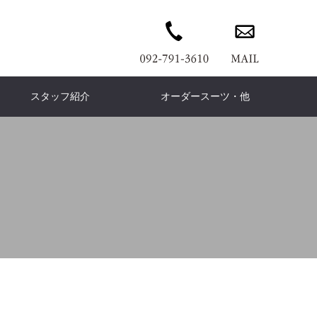
スタッフ紹介
オーダースーツ・他
wn coat
ERMES
PANTS
Ermenegildo Zegna
DENIM PANTS
Cort
ウンコート
エルメス
パンツ
デニムパンツ
コート
ゼニア
is Vuitton
KNIT
Knit
Brunello Cucinelli
T-shirt
COAT
イヴィトン
ニット
ニット
ブルネロ クチネリ
Tシャツ
コート
is leather
Dress
Leather
FENDI
イスレザー
ドレス
フェンディ
レザー
今日感テレビ」
TVQ「チラチラパンチ」
COACH
wallet
Accessories
leilian
ームの救世主
ワンランク上のお直しｃ
コーチ
財布
ファッション小物
レリアン
ph Lauren
Loro Piana
フローレン
ロロピアーナ